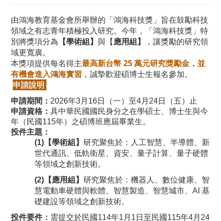
由鴻海教育基金會所舉辦的「鴻海科技獎」旨在鼓勵科技
領域之有志青年積極投入研究。今年，「鴻海科技獎」特
【學術組】
應用組】
別將獎項分為
與【
，讓獎勵的研究領
域更寬廣。
最高新台幣 25 萬元研究獎勵金，並
本獎項提供每名得主
有機會進入鴻海實習
，誠摯歡迎碩博士生報名參加。
申請說明
申請期間：
2026
年3月16日（一）至4月24日（五）止
申請資格：
具中華民國國民身分之在學碩士、博士生與今
年（民國115年）之碩博班應屆畢業生。
投件主題：
(1)
【學術組】
研究聚焦於：人工智慧、半導體、新
世代通訊、低軌衛星、資安、量子計算、量子硬體
等領域之創新技術。
(2)
【應用組】
研究聚焦於：機器人、數位健康、智
慧電動車硬體與軟體、智慧製造、智慧城市、AI 基
礎建設等領域之創新技術。
投件要件：
需提交於民國114年1月1日至民國115年4月24