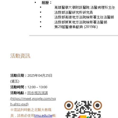
活動資訊
活動日期：
2025
年
04
月
25
日
(
週五
)
活動時間：
12:00 – 13:00
活動地點：
同步視訊演講
(https://meet.google.com/nq
h-ahtc-qxd)
※
需認列時數之北醫大教職
員，請務必使用
tmu.edu.tw
帳