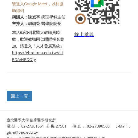
號進入
Google Meet
，以利協
助認列
與談人：
陳威宇
病理學科主任
主持人：
胡朝榮
醫學院院長
本活動認列北醫大教職員時
線上參
與
數，歡迎教職同仁踴躍報名參
加。請登入「人才發展系統」
https://ehrd.tmu.edu.tw/eH
RD/eHRDOrg
臺北醫學大學 臨床醫學研究所
電話：02-27361661 分機27501 傳真：02-27390500 E-Mail：
gicm@tmu.edu.tw